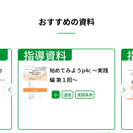
おすすめの資料
指導資料
カ
始めてみようp4c ～実践
ン
編 第１回～
～
小
道徳
実践事例