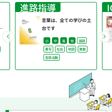
進路指導
言葉は、全ての学びの土
京
台です
小
中
高
他
国語
ビリ
書写
社会
地図
算数
ま
言語活動