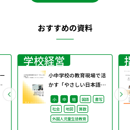
おすすめの資料
学校経営
ー
小中学校の教育現場で活
かす「やさしい日本語」
③ ～「保護者への（学校
小
中
他
国語
書写
運営としての）やさしい
社会
地図
算数
日本語」～
外国人児童生徒教育