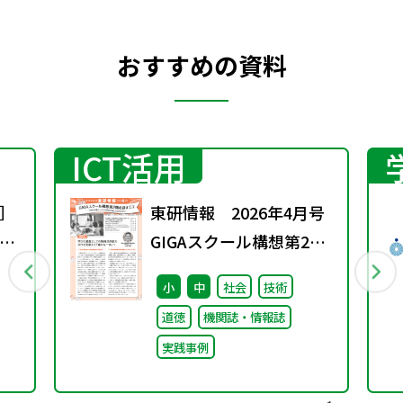
おすすめの資料
ICT活用
］
東研情報 2026年4月号
ト
GIGAスクール構想第2期
カ
を迎えて ③
小
中
社会
技術
道徳
機関誌・情報誌
実践事例