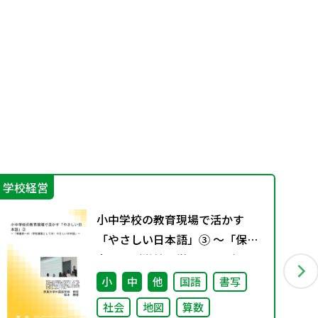
学校経営
学
小中学校の教育現場で活かす
「やさしい日本語」③ ～「保護
者への（学校運営としての）や
さしい日本語」～
小
中
他
国語
書写
社会
地図
算数