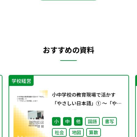
おすすめの資料
学校経営
小中学校の教育現場で活かす
「やさしい日本語」① ～「やさ
しい日本語」とは～
小
中
他
国語
書写
社会
地図
算数