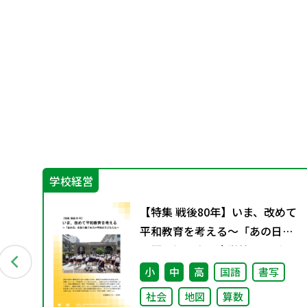
学校経営
習
【特集 戦後80年】いま、改めて
け
平和教育を考える〜「あの日」
を語り継ぐ本川小学校の子ども
たち〜
徳
小
中
高
国語
書写
社会
地図
算数