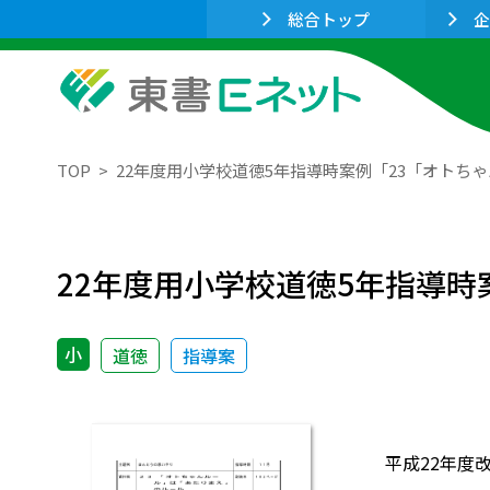
総合トップ
企
TOP
22年度用小学校道徳5年指導時案例「23「オトち
22年度用小学校道徳5年指導
小
道徳
指導案
平成22年度