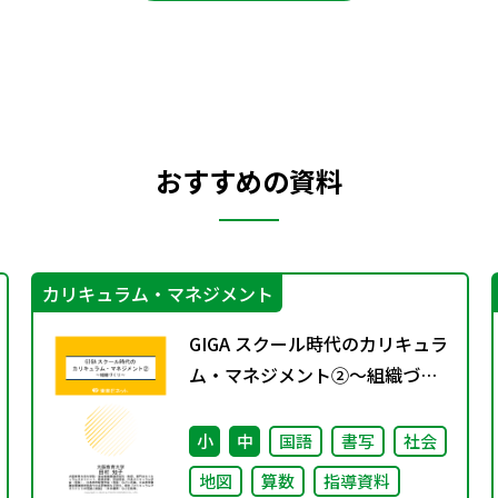
おすすめの資料
カリキュラム・マネジメント
GIGA スクール時代のカリキュラ
ム・マネジメント②〜組織づく
り～
小
中
国語
書写
社会
地図
算数
指導資料