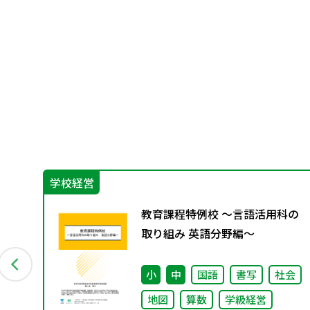
学校経営
➃
教育課程特例校 ～言語活用科の
取り組み 英語分野編～
小
中
国語
書写
社会
地図
算数
学級経営