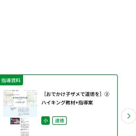
指導資料
機
［おでかけ子ザメで道徳を］②
ハイキング教材+指導案
小
道徳