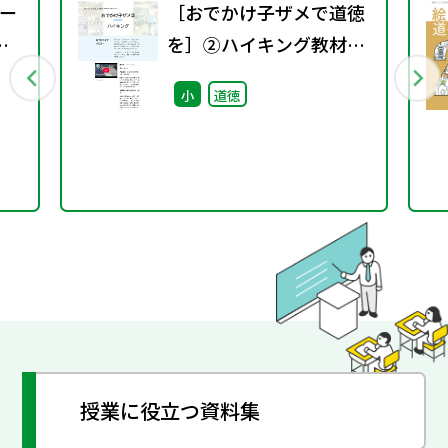
ー
［おでかけ子ザメで道徳
を］②ハイキング教材
+指導案
小
道徳
授業に役立つ資料集