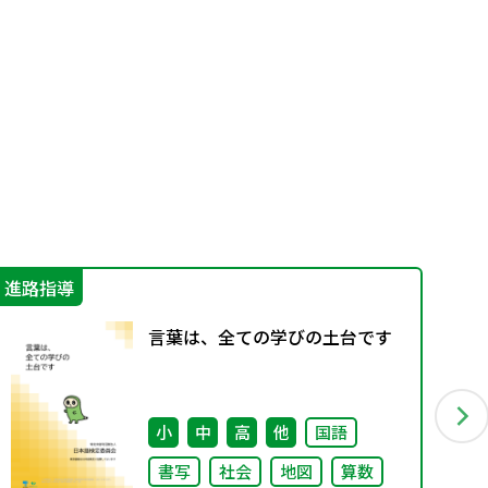
進路指導
指
言葉は、全ての学びの土台です
小
中
高
他
国語
書写
社会
地図
算数