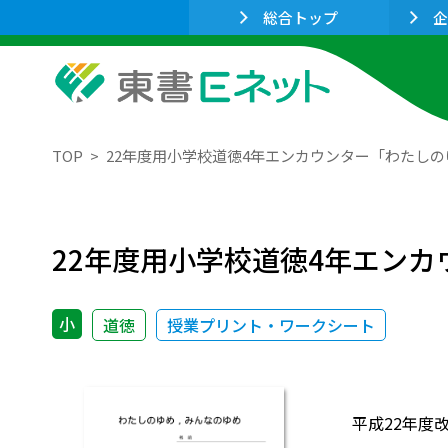
総合トップ
企
TOP
22年度用小学校道徳4年エンカウンター「わたし
22年度用小学校道徳4年エン
小
道徳
授業プリント・ワークシート
平成22年度