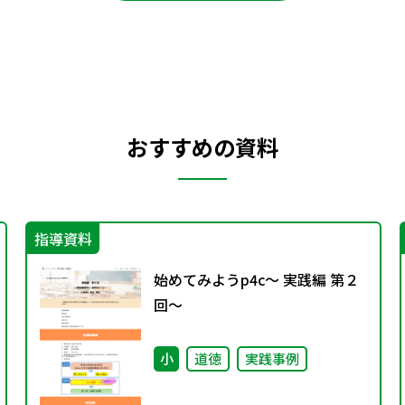
おすすめの資料
指導資料
始めてみようp4c～ 実践編 第２
回～
小
道徳
実践事例