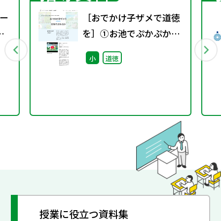
ー
［おでかけ子ザメで道徳
を］①お池でぷかぷか教
材+指導案
小
道徳
授業に役立つ資料集