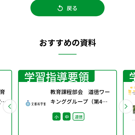
戻る
おすすめの資料
学習指導要領
育
教育課程部会 道徳ワー
度学
キンググループ（第4
回） 配付資料
小
中
道徳