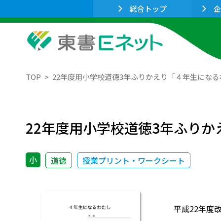
総合トップ
企
TOP
22年度用小学校道徳3年ふりかえり「４年生になる
22年度用小学校道徳3年ふり
小
道徳
授業プリント・ワークシート
平成22年度