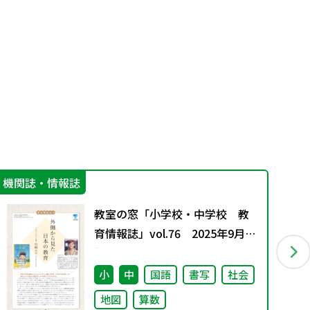
機関誌・情報誌
指
教室の窓「小学校・中学校 教
育情報誌」vol.76 2025年9月発
行
小
中
国語
書写
社会
地図
算数