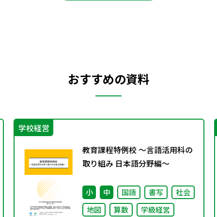
おすすめの資料
学校経営
教育課程特例校 ～言語活用科の
取り組み 日本語分野編～
小
中
国語
書写
社会
地図
算数
学級経営