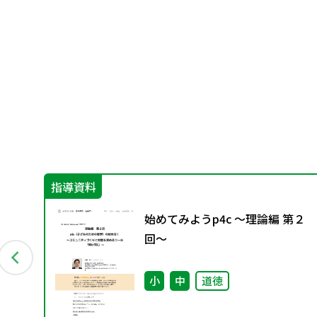
指導資料
グ
始めてみようp4c ～理論編 第２
料
回～
小
中
道徳