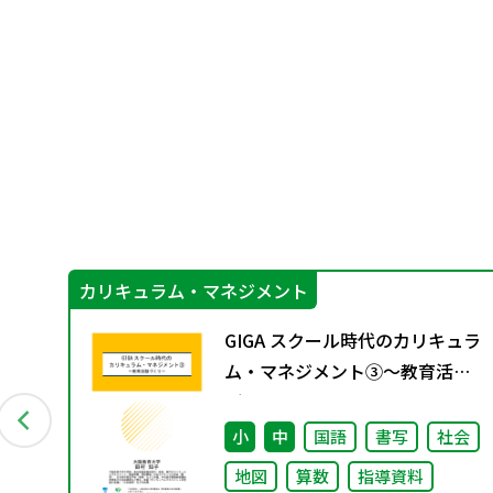
カリキュラム・マネジメント
3
GIGA スクール時代のカリキュラ
ム・マネジメント③〜教育活動
づくり～
小
中
国語
書写
社会
地図
算数
指導資料