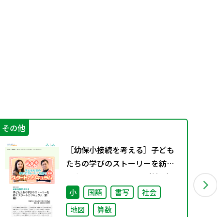
その他
機
［幼保小接続を考える］子ども
たちの学びのストーリーを紡ぐ
スタートカリキュラム（前編）
小
国語
書写
社会
地図
算数