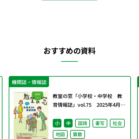
おすすめの資料
機関誌・情報誌
教室の窓「小学校・中学校 教
育情報誌」vol.75 2025年4月発
行
小
中
国語
書写
社会
地図
算数