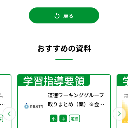
戻る
おすすめの資料
学習指導要領
ま、
道徳ワーキンググループ
取りまとめ（案）※会議
継
後修正
写
小
中
道徳
た