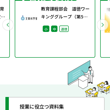
育
教育課程部会 道徳ワー
度学
キンググループ（第5
回） 配付資料
小
中
道徳
授業に役立つ資料集