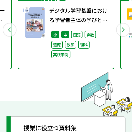
ー
デジタル学習基盤におけ
る学習者主体の学びと教
師の足場かけ（特別課題
小
中
国語
算数
131）
道徳
数学
理科
実践事例
授業に役立つ資料集