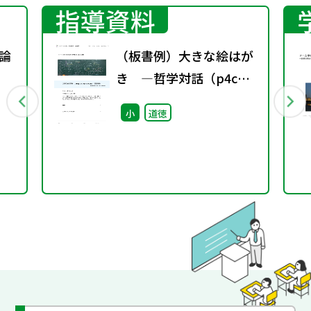
指導資料
理論
（板書例）大きな絵はが
き ―哲学対話（p4c）
を取り入れた実践例―
小
道徳
（小学4年）