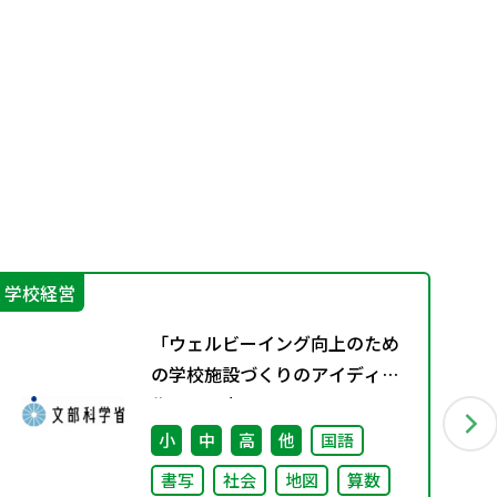
学校経営
機
「ウェルビーイング向上のため
の学校施設づくりのアイディア
集」の公表について
小
中
高
他
国語
書写
社会
地図
算数