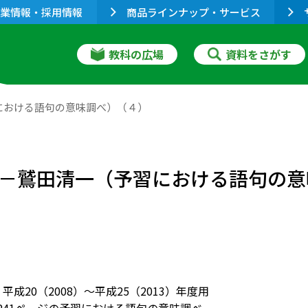
業情報・採用情報
商品ラインナップ・サービス
教科の広場
資料をさがす
予習における語句の意味調べ）（４）
者の間－鷲田清一（予習における語句の
平成20（2008）～平成25（2013）年度用