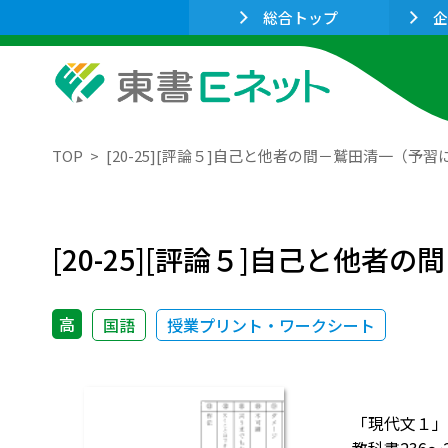
総合トップ
企
TOP
[20-25][評論５]自己と他者の間－鷲田清一（
[20-25][評論５]自己と他
高
国語
授業プリント・ワークシート
「現代文１」 