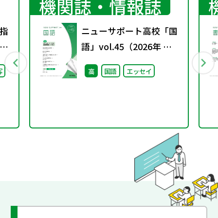
機関誌・情報誌
指
ニューサポート高校「国
り
語」vol.45（2026年 春
会
号）
写
高
国語
エッセイ
し