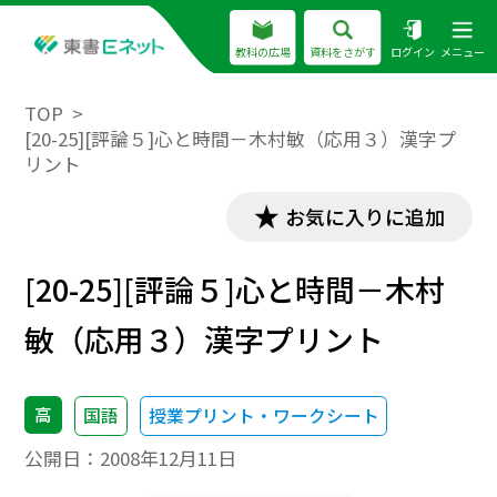
教科の広場
資料をさがす
ログイン
メニュー
TOP
[20-25][評論５]心と時間－木村敏（応用３）漢字プ
リント
お気に入りに追加
[20-25][評論５]心と時間－木村
敏（応用３）漢字プリント
高
国語
授業プリント・ワークシート
公開日：
2008年12月11日