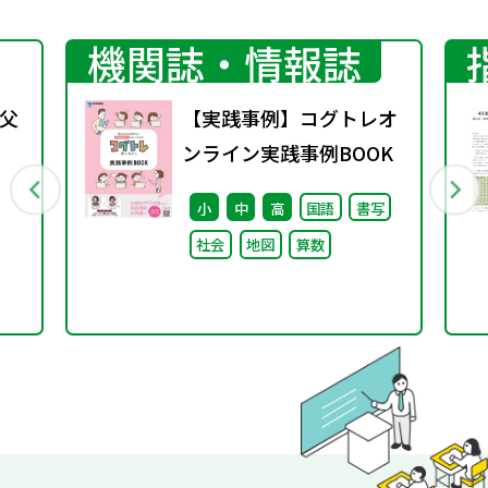
機関誌・情報誌
父
【実践事例】コグトレオ
ンライン実践事例BOOK
小
中
高
国語
書写
社会
地図
算数