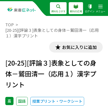
資料をさがす
教科の広場
ログイン
メニュー
TOP
[20-25][評論３]表象としての身体－鷲田清一（応用
１）漢字プリント
お気に入りに追加
[20-25][評論３]表象としての身
体－鷲田清一（応用１）漢字プ
リント
高
国語
授業プリント・ワークシート