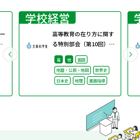
学校経営
ー
高等教育の在り方に関す
る特別部会（第10回）配
付資料
高
他
国語
地歴・公民・地図
世界史
日本史
地理
進路指導