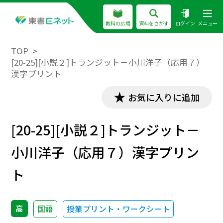
教科の広場
資料をさがす
ログイン
メニュー
TOP
[20-25][小説２]トランジット－小川洋子（応用７）
漢字プリント
お気に入りに追加
[20-25][小説２]トランジット－
小川洋子（応用７）漢字プリン
ト
高
国語
授業プリント・ワークシート