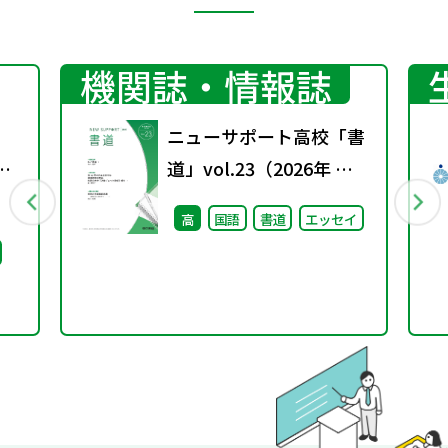
機関誌・情報誌
ニューサポート高校「書
京
道」vol.23（2026年 春
号）
高
国語
書道
エッセイ
ビリ
ま