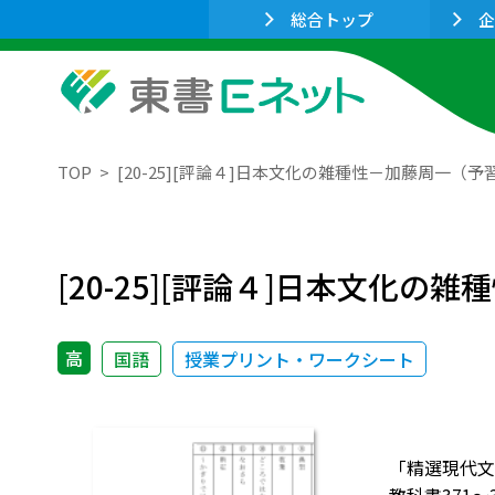
総合トップ
企
TOP
[20-25][評論４]日本文化の雑種性－加藤周一
[20-25][評論４]日本文
高
国語
授業プリント・ワークシート
「精選現代文」