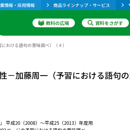
業情報・採用情報
商品ラインナップ・サービス
教科の広場
資料をさがす
（予習における語句の意味調べ）（４）
化の雑種性－加藤周一（予習における語句
 平成20（2008）～平成25（2013）年度用