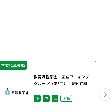
学習指導要領
機
教育課程部会 国語ワーキング
グループ（第8回） 配付資料
小
中
高
国語