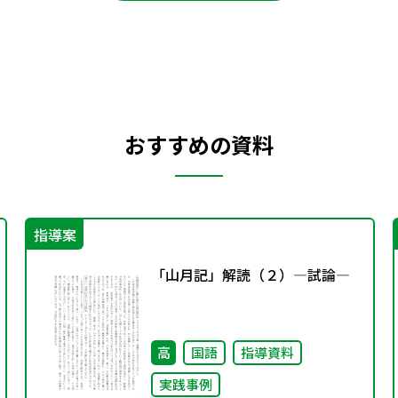
おすすめの資料
指導案
「山月記」解読（２）―試論―
高
国語
指導資料
実践事例