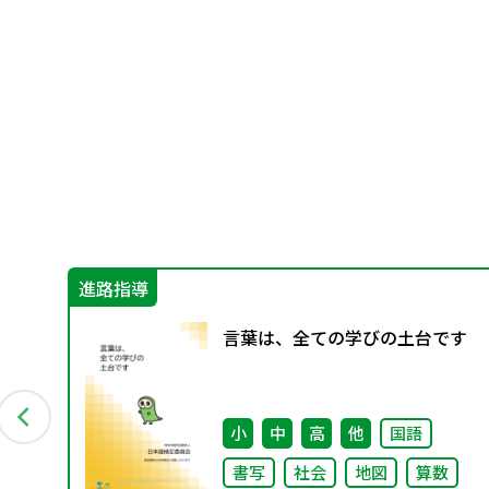
進路指導
」編
言葉は、全ての学びの土台です
むこ
小
中
高
他
国語
書写
社会
地図
算数