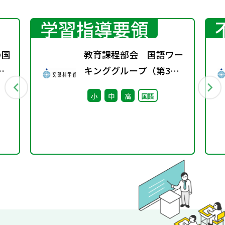
学習指導要領
の国
教育課程部会 国語ワー
着
キンググループ（第3
書
回） 配付資料
小
中
高
国語