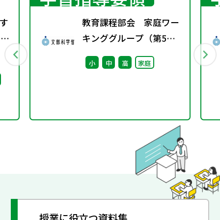
す
教育課程部会 家庭ワー
）配
キンググループ（第5
回） 配付資料
小
中
高
家庭
授業に役立つ資料集