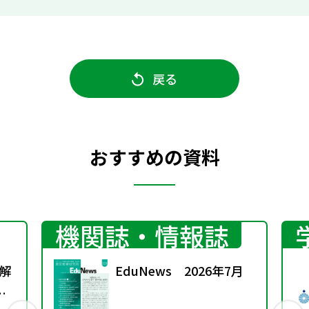
戻る
おすすめの資料
機関誌・情報誌
解
EduNews 2026年7月
を