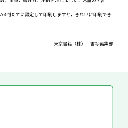
数，筆順，読み方，用例を示しました。児童の学習
Ａ4判たてに設定して印刷しますと，きれいに印刷でき
東京書籍（株） 書写編集部