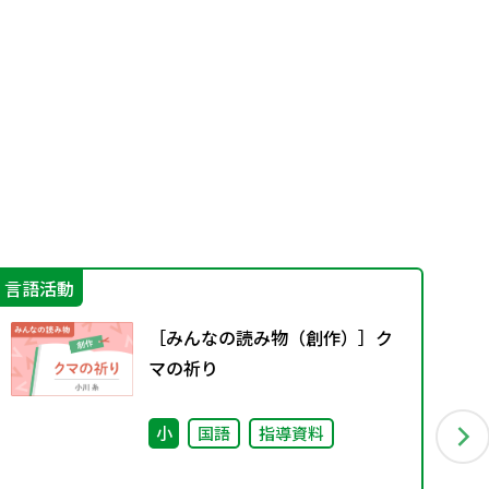
言語活動
機
［みんなの読み物（創作）］ク
マの祈り
小
国語
指導資料