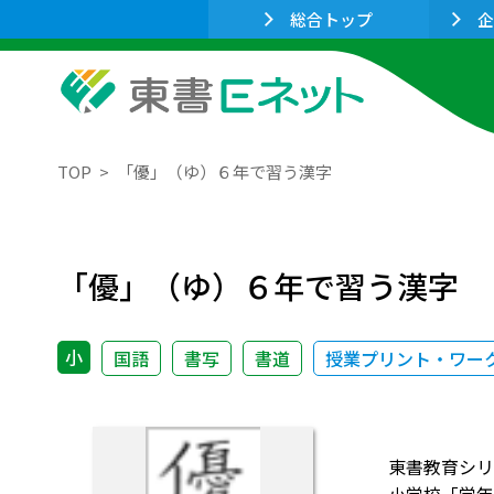
総合トップ
企
TOP
「優」（ゆ）６年で習う漢字
「優」（ゆ）６年で習う漢字
小
国語
書写
書道
授業プリント・ワー
東書教育シリ