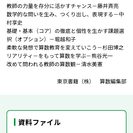
教師の力量を存分に活かすチャンス－藤井斉亮
数学的な問いを生み、つくり出し、表現する－中
村享史
基礎・基本（コア）の徹底と個性を生かす課題選
択（オプション）－堀越和子
柔軟な発想で算数教育を変えていこう－杉田博之
リアリティ－をもって算数を学ぶ－熊谷光一
改めて問われる教師の算数観－清水美憲
東京書籍（株） 算数編集部
資料ファイル