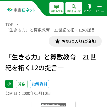
教科の広場
資料をさがす
ログイン
メニュー
TOP
「生きる力」と算数教育―21世紀を拓く12の提言―
お気に入りに追加
「生きる力」と算数教育―21世
紀を拓く12の提言―
小
算数
指導資料
公開日：
2000年05月10日