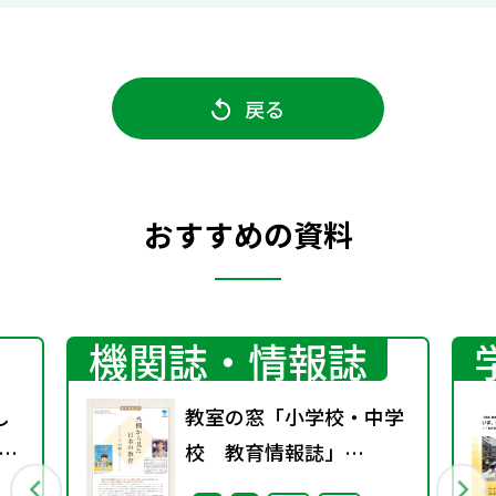
戻る
おすすめの資料
機関誌・情報誌
し
教室の窓「小学校・中学
げ
校 教育情報誌」
vol.76 2025年9月発行