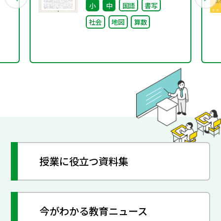
小
中
国語
書写
社会
地図
算数
授業に役立つ資料集
今がわかる教育ニュース