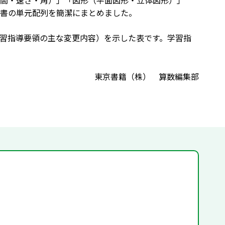
間・速さ・角）」「図形（平面図形・立体図形）」
書の単元配列を簡潔にまとめました。
習指導要領の主な変更内容）を示した表です。学習指
東京書籍（株） 算数編集部