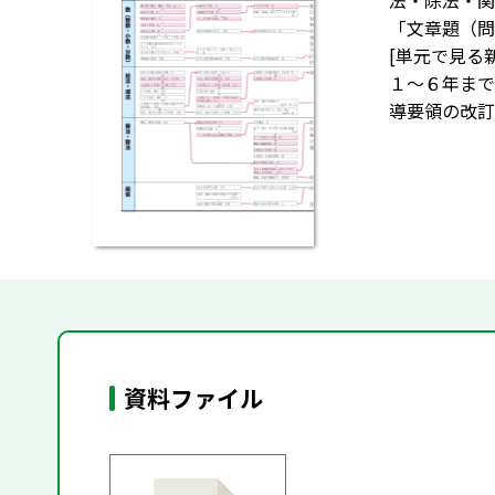
法・除法・関
「文章題（問
[単元で見る
１～６年まで
導要領の改訂
資料ファイル