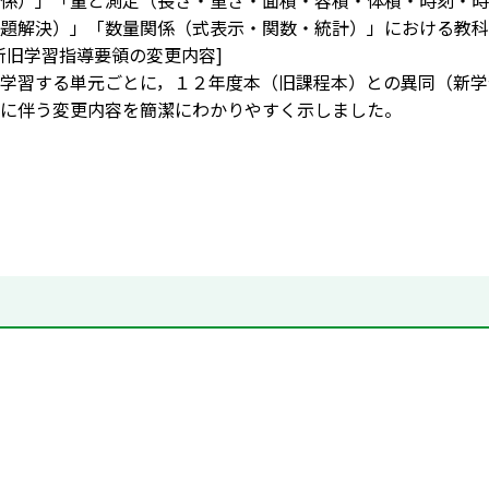
係）」「量と測定（長さ・重さ・面積・容積・体積・時刻・時
題解決）」「数量関係（式表示・関数・統計）」における教科
新旧学習指導要領の変更内容]
学習する単元ごとに，１２年度本（旧課程本）との異同（新学
に伴う変更内容を簡潔にわかりやすく示しました。