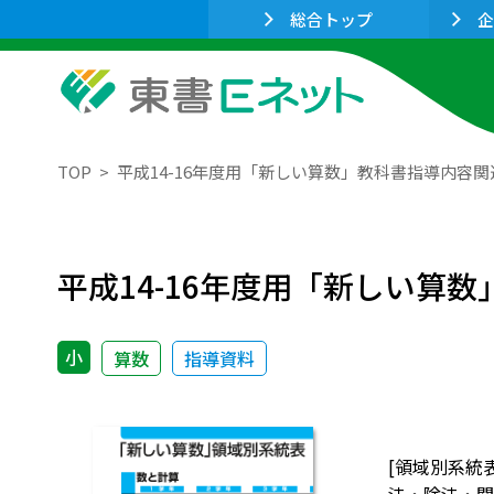
総合トップ
企
TOP
平成14-16年度用「新しい算数」教科書指導内容関
平成14-16年度用「新しい算
小
算数
指導資料
[領域別系統