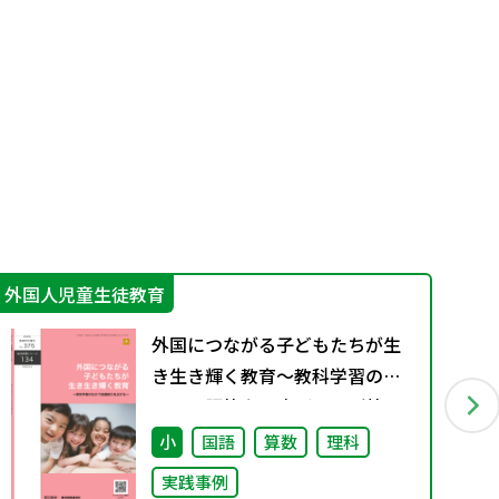
外国人児童生徒教育
指
外国につながる子どもたちが生
き生き輝く教育～教科学習のな
かで言語能力を広げる～（特別
課題134）
小
国語
算数
理科
実践事例