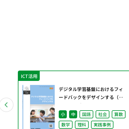
ICT活用
日々
デジタル学習基盤におけるフィ
ードバックをデザインする（特
別課題138）
小
中
国語
社会
算数
数学
理科
実践事例