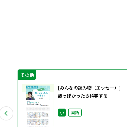
その他
グ
[みんなの読み物（エッセー）]
資料
熱っぽかったら科学する
小
国語