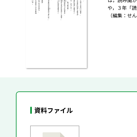
は，読み聞か
や，３年「読
（編集：せん
資料ファイル