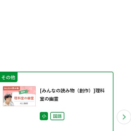
その他
特
[みんなの読み物（創作）]理科
室の幽霊
小
国語