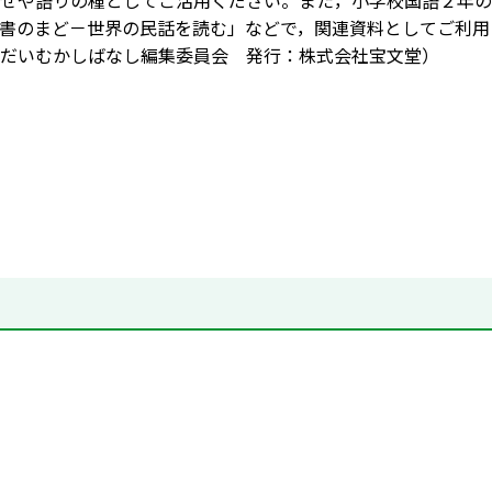
せや語りの種としてご活用ください。また，小学校国語２年の
書のまど－世界の民話を読む」などで，関連資料としてご利用
だいむかしばなし編集委員会 発行：株式会社宝文堂）