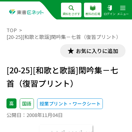
資料をさがす
教科の広場
ログイン
メニュー
TOP
[20-25][和歌と歌謡]閑吟集－七首（復習プリント）
お気に入りに追加
[20-25][和歌と歌謡]閑吟集－七
首（復習プリント）
高
国語
授業プリント・ワークシート
公開日：
2008年11月04日