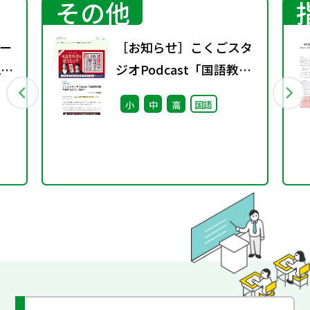
その他
ー
［お知らせ］こくごスタ
2
ジオPodcast「国語教科
書を聴きなおす」配信中
小
中
高
国語