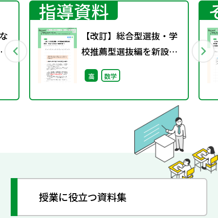
指導資料
な
【改訂】総合型選抜・学
の
校推薦型選抜編を新設
（NEW ACTION
高
数学
FRONTIER）
授業に役立つ資料集