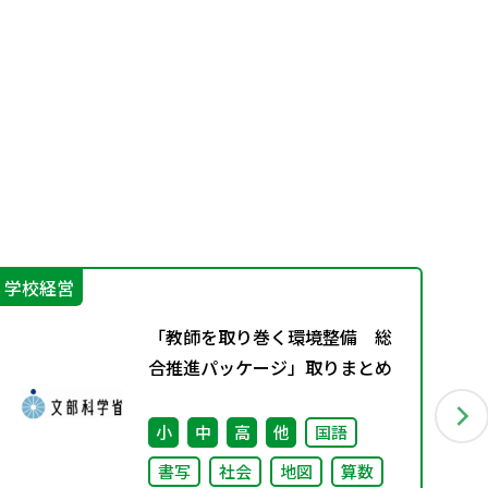
学校経営
学
「教師を取り巻く環境整備 総
合推進パッケージ」取りまとめ
小
中
高
他
国語
書写
社会
地図
算数