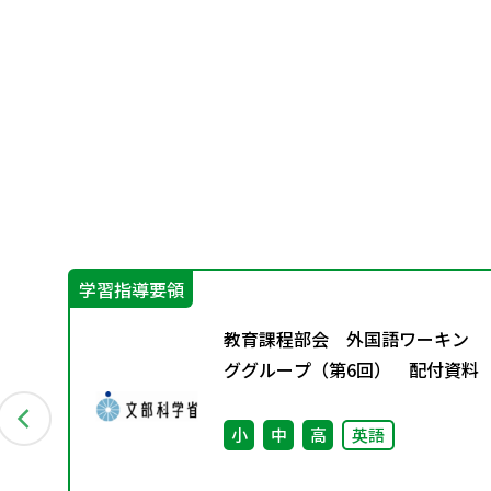
学習指導要領
び
教育課程部会 外国語ワーキン
有
ググループ（第6回） 配付資料
し
小
中
高
英語