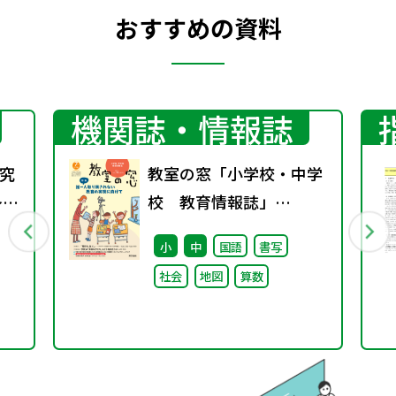
おすすめの資料
機関誌・情報誌
究
教室の窓「小学校・中学
～
校 教育情報誌」
まる
vol.74 2025年1月発行
小
中
国語
書写
社会
地図
算数