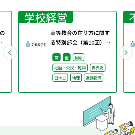
学校経営
の
高等教育の在り方に関す
表
る特別部会（第10回）配
と
付資料
高
他
国語
地歴・公民・地図
世界史
日本史
地理
進路指導