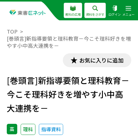
教科の広場
資料をさがす
ログイン
メニュー
TOP
[巻頭言]新指導要領と理科教育－今こそ理科好きを増
やす小中高大連携を－
お気に入りに追加
[巻頭言]新指導要領と理科教育－
今こそ理科好きを増やす小中高
大連携を－
高
理科
指導資料