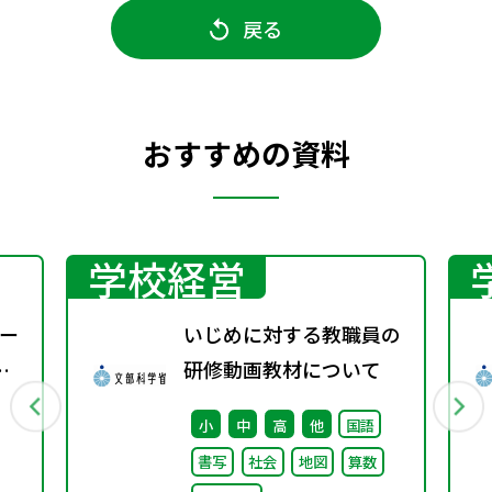
戻る
おすすめの資料
学校経営
ー
いじめに対する教職員の
研修動画教材について
小
中
高
他
国語
書写
社会
地図
算数