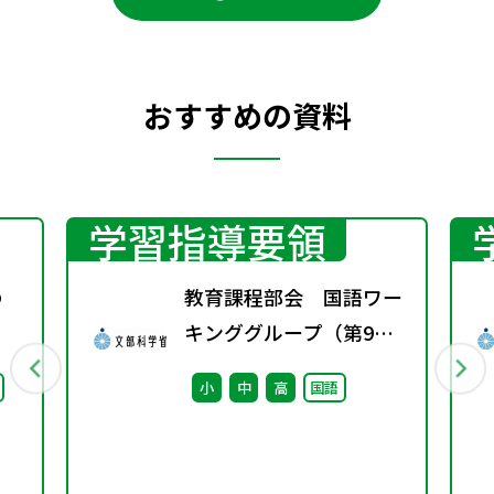
おすすめの資料
学習指導要領
の
教育課程部会 国語ワー
キンググループ（第9
回） 配付資料
小
中
高
国語