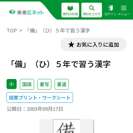
教科の広場
資料をさがす
ログイン
メニュー
TOP
「備」（ひ）５年で習う漢字
お気に入りに追加
「備」（ひ）５年で習う漢字
小
国語
書写
書道
授業プリント・ワークシート
公開日：
2003年09月17日