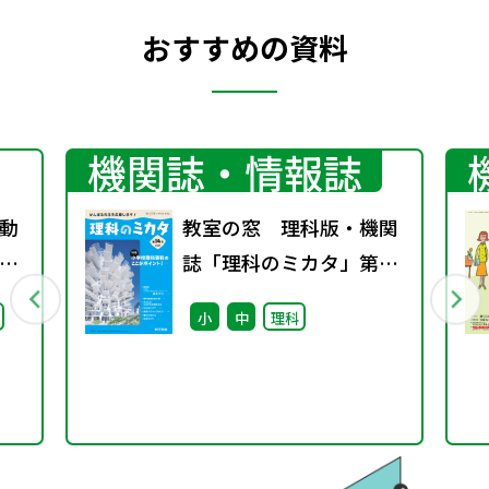
おすすめの資料
機関誌・情報誌
動
教室の窓 理科版・機関
第
誌「理科のミカタ」第14
号～特集 小学校理科専
小
中
理科
科のここがポイント！～