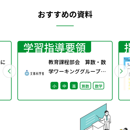
おすすめの資料
学習指導要領
義に
教育課程部会 算数・数
学ワーキンググループ
（第2回） 配付資料
小
中
高
算数
数学