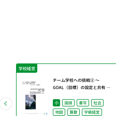
学校経営
グ
チーム学校への挑戦② ～
料
GOAL（目標）の設定と共有 ス
タンダードの徹底～
小
国語
書写
社会
地図
算数
学級経営