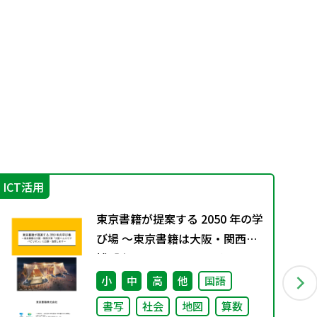
ICT活用
学
東京書籍が提案する 2050 年の学
び場 ～東京書籍は大阪・関西万
博「大阪ヘルスケア パビリオ
ン」に出展・協賛します～
小
中
高
他
国語
書写
社会
地図
算数