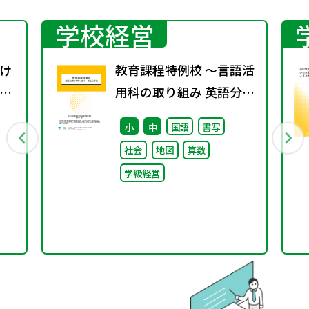
学校経営
け
教育課程特例校 ～言語活
教
用科の取り組み 英語分野
題
編～
小
中
国語
書写
社会
地図
算数
学級経営