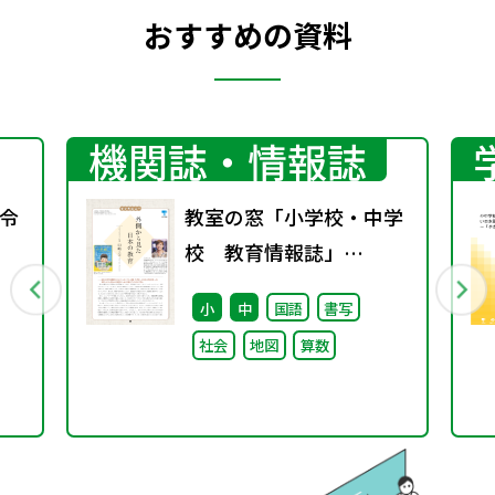
おすすめの資料
機関誌・情報誌
令
教室の窓「小学校・中学
校 教育情報誌」
vol.76 2025年9月発行
小
中
国語
書写
社会
地図
算数