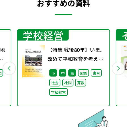
おすすめの資料
学校経営
地
【特集 戦後80年】いま、
グ
改めて平和教育を考え
料
る〜「あの日」を語り継
図
小
中
高
国語
書写
ぐ本川小学校の子どもた
社会
地図
算数
ち〜
学級経営