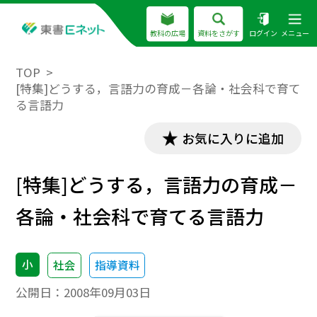
教科の広場
資料をさがす
ログイン
メニュー
TOP
[特集]どうする，言語力の育成－各論・社会科で育て
る言語力
お気に入りに追加
[特集]どうする，言語力の育成－
各論・社会科で育てる言語力
小
社会
指導資料
公開日：
2008年09月03日