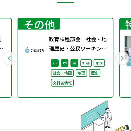
その他
］
教育課程部会 社会・地
ト
理歴史・公民ワーキング
カ
（第5回） 配付資料
小
中
高
社会
地図
社会・地図
地理
歴史
文科省情報