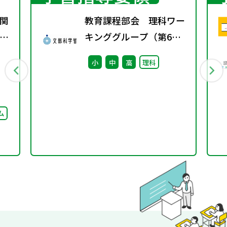
関
教育課程部会 理科ワー
15
キンググループ（第6
学
回） 配付資料 ※算
小
中
高
理科
数・数学ワーキンググル
ープ（第7回）と合同開
催
ム