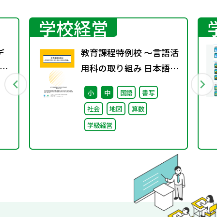
学校経営
デ
教育課程特例校 ～言語活
整
用科の取り組み 日本語分
ォ
野編～
小
中
国語
書写
用
社会
地図
算数
テ
学級経営
し