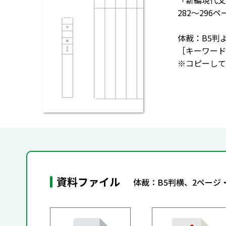
「新編現代文」
282～29
体裁：B5判
［キーワード
※コピーして
資料ファイル
体裁：B5判横、2ページ