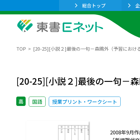
総合トップ
企
TOP
[20-25][小説２]最後の一句－森鴎外（予習に
[20-25][小説２]最後の一
高
国語
授業プリント・ワークシート
2008年9月