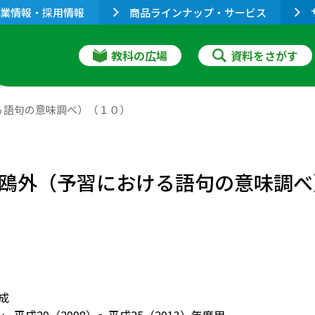
業情報・採用情報
商品ラインナップ・サービス
教科の広場
資料をさがす
おける語句の意味調べ）（１０）
句－森鴎外（予習における語句の意味調
作成