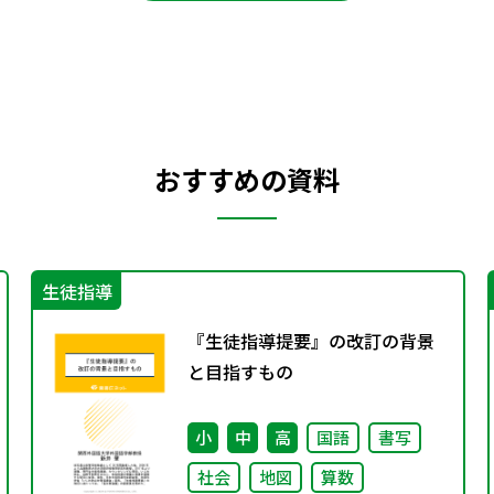
おすすめの資料
生徒指導
『生徒指導提要』の改訂の背景
と目指すもの
小
中
高
国語
書写
社会
地図
算数