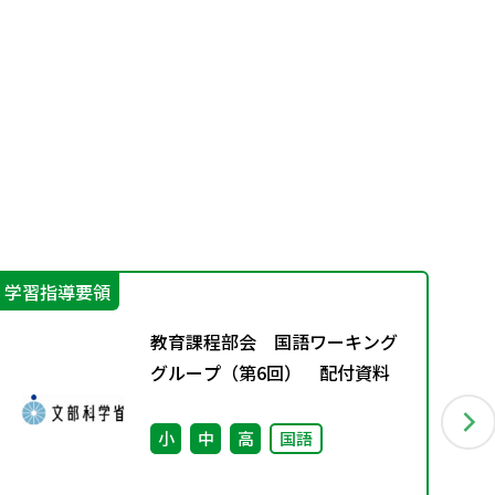
学習指導要領
学
教育課程部会 国語ワーキング
グループ（第6回） 配付資料
小
中
高
国語