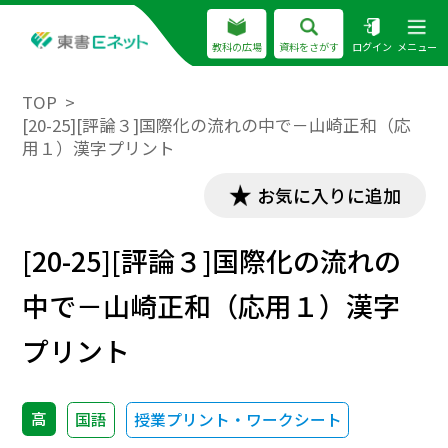
教科の広場
資料をさがす
ログイン
メニュー
TOP
[20-25][評論３]国際化の流れの中で－山崎正和（応
用１）漢字プリント
お気に入りに追加
[20-25][評論３]国際化の流れの
中で－山崎正和（応用１）漢字
プリント
高
国語
授業プリント・ワークシート