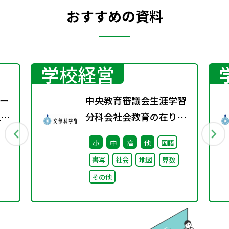
おすすめの資料
学校経営
ー
中央教育審議会生涯学習
2
分科会社会教育の在り方
に関する特別部会（第1
小
中
高
他
国語
回） 配布資料
書写
社会
地図
算数
その他