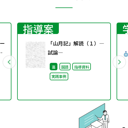
指導案
ー
「山月記」解読（１）―
試論―
高
国語
指導資料
実践事例