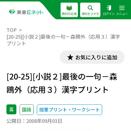
教科の広場
資料をさがす
ログイン
メニュー
TOP
[20-25][小説２]最後の一句－森鴎外（応用３）漢字
プリント
お気に入りに追加
[20-25][小説２]最後の一句－森
鴎外（応用３）漢字プリント
高
国語
授業プリント・ワークシート
公開日：
2008年09月03日