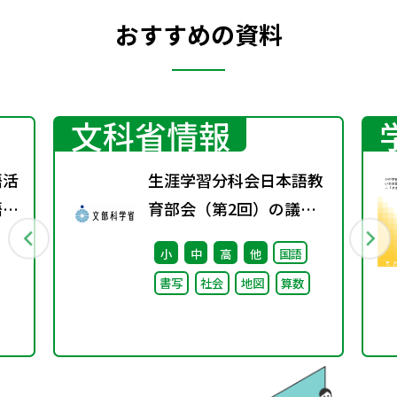
おすすめの資料
文科省情報
語活
生涯学習分科会日本語教
語分
育部会（第2回）の議事
録
小
中
高
他
国語
書写
社会
地図
算数