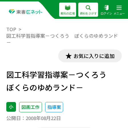
教科の広場
資料をさがす
ログイン
メニュー
TOP
図工科学習指導案－つくろう ぼくらのゆめランド
－
お気に入りに追加
図工科学習指導案－つくろう
ぼくらのゆめランド－
小
図画工作
指導案
公開日：
2008年08月22日