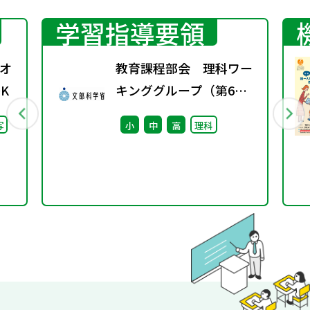
学習指導要領
オ
教育課程部会 理科ワー
K
キンググループ（第6
回） 配付資料 ※算
写
小
中
高
理科
数・数学ワーキンググル
ープ（第7回）と合同開
催